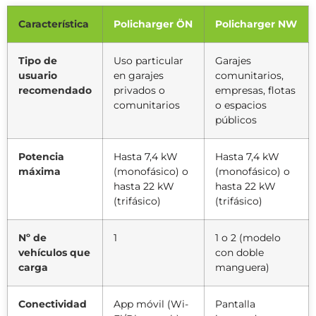
Característica
Policharger ÖN
Policharger NW
Tipo de
Uso particular
Garajes
usuario
en garajes
comunitarios,
recomendado
privados o
empresas, flotas
comunitarios
o espacios
públicos
Potencia
Hasta 7,4 kW
Hasta 7,4 kW
máxima
(monofásico) o
(monofásico) o
hasta 22 kW
hasta 22 kW
(trifásico)
(trifásico)
Nº de
1
1 o 2 (modelo
vehículos que
con doble
carga
manguera)
Conectividad
App móvil (Wi-
Pantalla