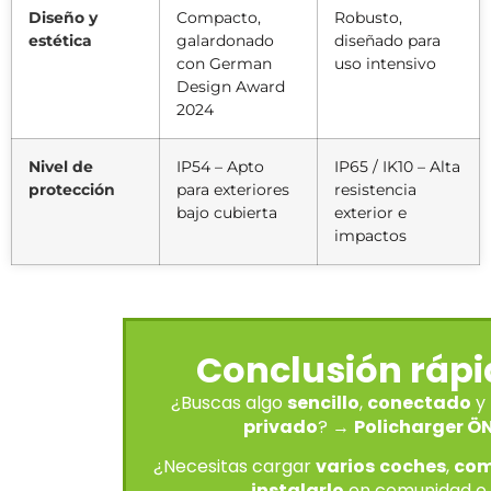
Diseño y
Compacto,
Robusto,
estética
galardonado
diseñado para
con German
uso intensivo
Design Award
2024
Nivel de
IP54 – Apto
IP65 / IK10 – Alta
protección
para exteriores
resistencia
bajo cubierta
exterior e
impactos
Conclusión rápi
¿Buscas algo
sencillo
,
conectado
y 
privado
? →
Policharger Ö
¿Necesitas cargar
varios
coches
,
com
instalarlo
en comunidad o